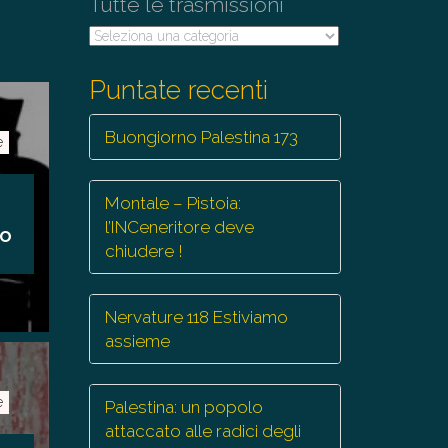
Tutte le trasmissioni
Tutte
le
trasmissioni
Puntate recenti
Buongiorno Palestina 173
e
Montale – Pistoia:
l’INCeneritore deve
io
chiudere !
Nervature 118 Estiviamo
assieme
e
Palestina: un popolo
attaccato alle radici degli