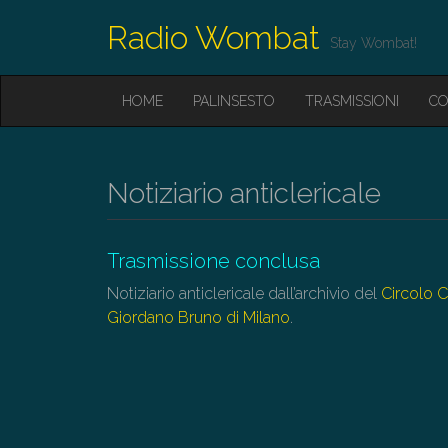
Radio Wombat
Stay Wombat!
M
S
HOME
PALINSESTO
TRASMISSIONI
CO
K
A
I
I
P
T
N
O
Notiziario anticlericale
M
C
O
E
N
N
T
Trasmissione conclusa
E
U
Notiziario anticlericale dall’archivio del
Circolo C
N
T
Giordano Bruno di Milano
.