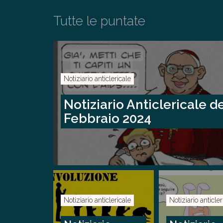
Tutte le puntate
Notiziario anticlericale
Notiziario Anticlericale de
Febbraio 2024
Notiziario anticlericale
Notiziario anticler