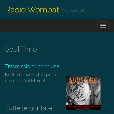
Radio Wombat
Stay Wombat!
M
S
K
A
I
I
P
T
N
O
Soul Time
M
C
O
E
N
N
T
Trasmissione conclusa
E
U
Northern soul e tutto quello
N
T
che gli sta(va) intorno!
Tutte le puntate