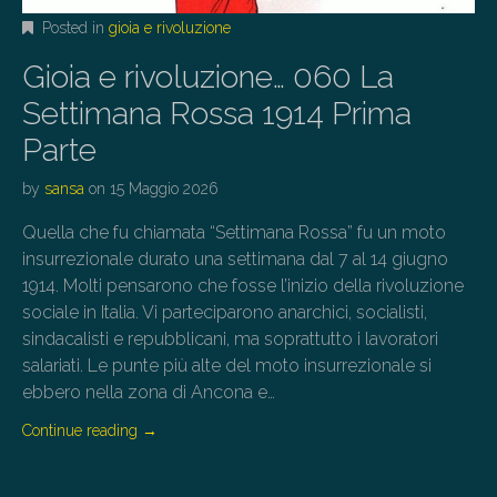
Posted in
gioia e rivoluzione
Gioia e rivoluzione… 060 La
Settimana Rossa 1914 Prima
Parte
by
sansa
on
15 Maggio 2026
Quella che fu chiamata “Settimana Rossa” fu un moto
insurrezionale durato una settimana dal 7 al 14 giugno
1914. Molti pensarono che fosse l’inizio della rivoluzione
sociale in Italia. Vi parteciparono anarchici, socialisti,
sindacalisti e repubblicani, ma soprattutto i lavoratori
salariati. Le punte più alte del moto insurrezionale si
ebbero nella zona di Ancona e…
Continue reading
→