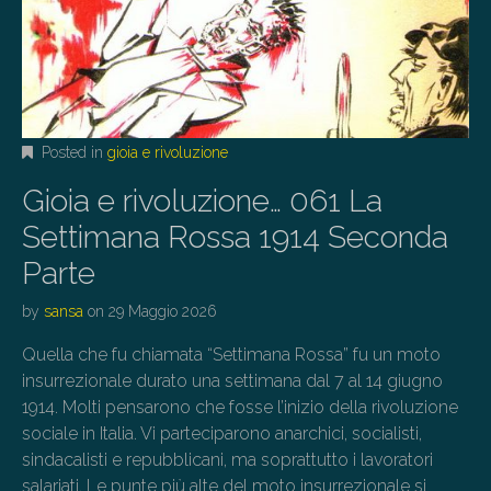
Posted in
gioia e rivoluzione
Gioia e rivoluzione… 061 La
Settimana Rossa 1914 Seconda
Parte
by
sansa
on
29 Maggio 2026
Quella che fu chiamata “Settimana Rossa” fu un moto
insurrezionale durato una settimana dal 7 al 14 giugno
1914. Molti pensarono che fosse l’inizio della rivoluzione
sociale in Italia. Vi parteciparono anarchici, socialisti,
sindacalisti e repubblicani, ma soprattutto i lavoratori
salariati. Le punte più alte del moto insurrezionale si