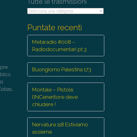
Tutte le trasmissioni
Tutte
le
trasmissioni
Puntate recenti
Metaradio #008 –
Radiodocumentari pt.3
apre
Buongiorno Palestina 173
bblico
si
 Cobas…
Montale – Pistoia:
l’INCeneritore deve
chiudere !
Nervature 118 Estiviamo
assieme