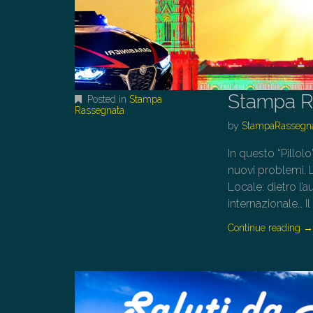
Stampa R
Posted in
Stampa
Rassegnata
by
StampaRassegn
In questo “Pillolo
nuovi problemi. L
Locale: dietro l’a
internazionale… 
Continue reading