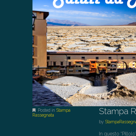
Stampa R
Posted in
Stampa
Rassegnata
by
StampaRassegn
In questo “Pillo