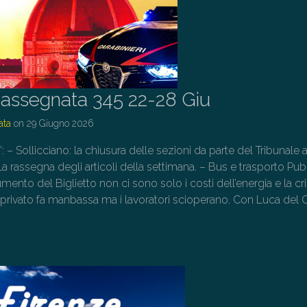
assegnata 345 22-28 Giu
ata
on
29 Giugno 2026
”: – Sollicciano: la chiusura delle sezioni da parte del Tribunale 
a rassegna degli articoli della settimana. – Bus e trasporto Pu
umento del Biglietto non ci sono solo i costi dell’energia e la cri
Il privato fa manbassa ma i lavoratori scioperano. Con Luca del
→