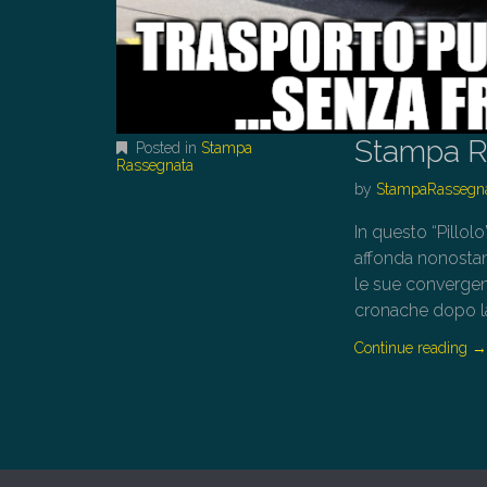
Stampa R
Posted in
Stampa
Rassegnata
by
StampaRassegn
In questo “Pillol
affonda nonostan
le sue convergenz
cronache dopo la
Continue reading