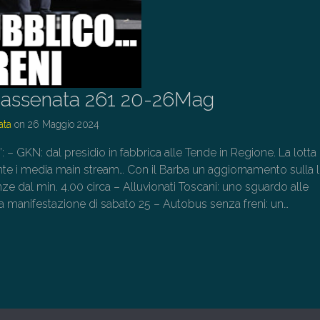
assenata 261 20-26Mag
ata
on
26 Maggio 2024
o”: – GKN: dal presidio in fabbrica alle Tende in Regione. La lott
te i media main stream… Con il Barba un aggiornamento sulla l
e dal min. 4.00 circa – Alluvionati Toscani: uno sguardo alle
 manifestazione di sabato 25 – Autobus senza freni: un…
→