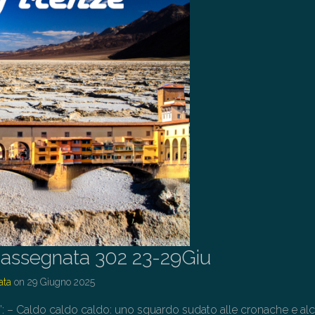
assegnata 302 23-29Giu
ata
on
29 Giugno 2025
lo”: – Caldo caldo caldo: uno sguardo sudato alle cronache e al