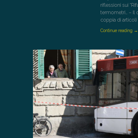
riflessioni sui “R
termometri… – Il 
coppia di articoli
Continue reading