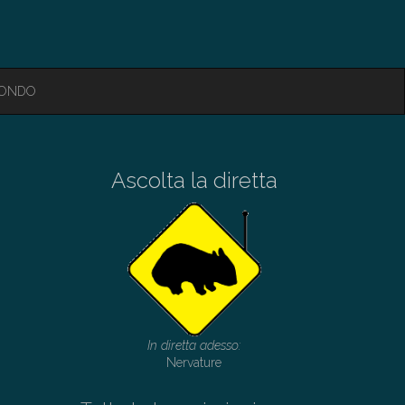
MONDO
Ascolta la diretta
In diretta adesso:
Nervature