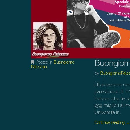
Buongiorn
Posted in
Buongiorno
Palestina
by
BuongiornoPales
L’Educazione com
palestinese di Y
Hebron che ha stud
959 migliori al m
Università in…
Continue reading