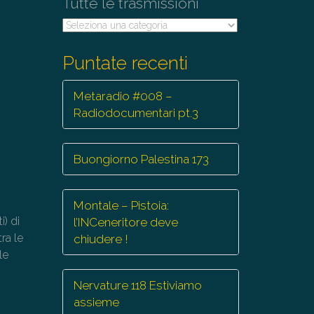
Tutte le trasmissioni
Tutte
le
trasmissioni
Puntate recenti
Metaradio #008 –
Radiodocumentari pt.3
Buongiorno Palestina 173
Montale – Pistoia:
) di
l’INCeneritore deve
tra le
chiudere !
le
Nervature 118 Estiviamo
assieme