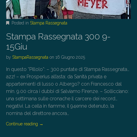
Posted in
Stampa Rassegnata
Stampa Rassegnata 300 9-
15Giu
by
StampaRassegnata
on
16 Giugno 2025
In questo “Pillolo”: – 300 puntate di Stampa Rassegnata…
azz! – ex Prosperius all’asta: da Sanità privata e
appartementi di lusso o Albergo? con Francesco dal
min. 9.00 circa i dubbi di Salviamo Firenze. – Sollicciano:
una settimana sulle cronache il carcere dei record…
negativi. La cella in fiamme, il 94enne detenuto, la
nomina del direttore ancora…
Continue reading
→