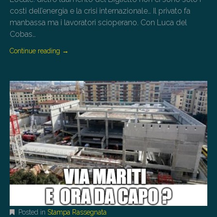
costi dell’energia e la crisi internazionale… Il privato fa
manbassa ma i lavoratori scioperano. Con Luca del
Cobas…
Continue reading
→
Posted in
Stampa Rassegnata