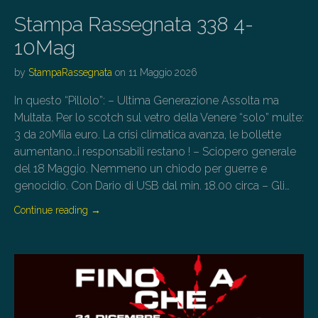
Stampa Rassegnata 338 4-
10Mag
by
StampaRassegnata
on
11 Maggio 2026
In questo “Pillolo”: – Ultima Generazione Assolta ma
Multata. Per lo scotch sul vetro della Venere “solo” multe:
3 da 20Mila euro. La crisi climatica avanza, le bollette
aumentano…i responsabili restano ! – Sciopero generale
del 18 Maggio. Nemmeno un chiodo per guerre e
genocidio. Con Dario di USB dal min. 18.00 circa – Gli…
Continue reading
→