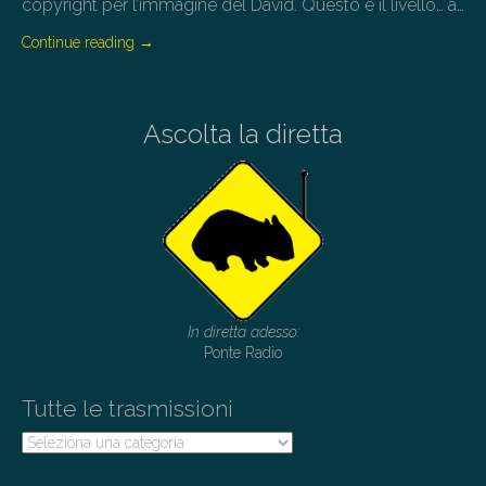
copyright per l’immagine del David. Questo è il livello… a…
Continue reading
→
Ascolta la diretta
In diretta adesso:
Ponte Radio
Tutte le trasmissioni
Tutte
le
trasmissioni