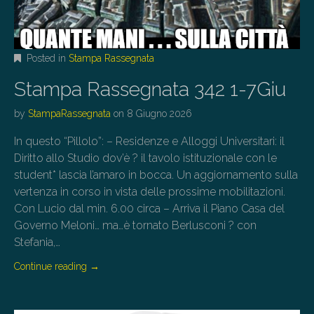
Posted in
Stampa Rassegnata
Stampa Rassegnata 342 1-7Giu
by
StampaRassegnata
on
8 Giugno 2026
In questo “Pillolo”: – Residenze e Alloggi Universitari: il
Diritto allo Studio dov’è ? il tavolo istituzionale con le
student* lascia l’amaro in bocca. Un aggiornamento sulla
vertenza in corso in vista delle prossime mobilitazioni.
Con Lucio dal min. 6.00 circa – Arriva il Piano Casa del
Governo Meloni… ma…è tornato Berlusconi ? con
Stefania,…
Continue reading
→