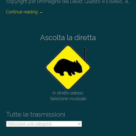
copyright per l’immagine del David. Questo è il livello… a…
Continue reading
→
Ascolta la diretta
In diretta adesso:
Selezione musicale
Tutte le trasmissioni
Tutte
le
trasmissioni