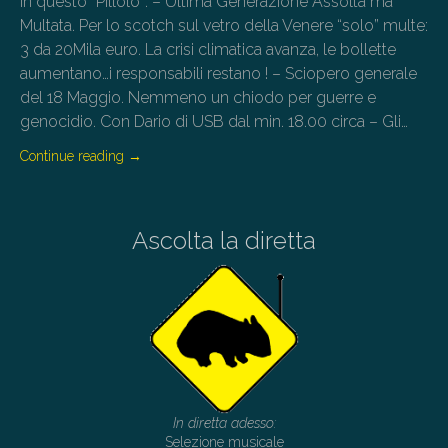
In questo “Pillolo”: – Ultima Generazione Assolta ma
Multata. Per lo scotch sul vetro della Venere “solo” multe:
3 da 20Mila euro. La crisi climatica avanza, le bollette
aumentano…i responsabili restano ! – Sciopero generale
del 18 Maggio. Nemmeno un chiodo per guerre e
genocidio. Con Dario di USB dal min. 18.00 circa – Gli…
Continue reading
→
Ascolta la diretta
In diretta adesso:
Selezione musicale