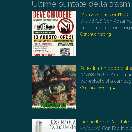
Ultime puntate della trasm
Montale – Pistoia: l’INCe
04/08/26
Con Rosanna 
cresce nel territorio tr
Continue reading
→
Palestina: un popolo attac
02/08/26
Un Aggiornam
partecipato alla campagn
Continue reading
→
Inceneritore di Montale –
22/07/26
Con Fabrizio d