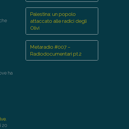
r
mentare
Palestina: un popolo
 che
attaccato alle radici degli
minuire
Olivi
lume.
Metaradio #007 –
Radiodocumentari pt.2
ove ha
ive.
i 20