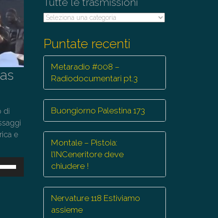
Tutte le trasmissioni
Tutte
le
trasmissioni
Puntate recenti
Metaradio #008 –
bas
Radiodocumentari pt.3
Buongiorno Palestina 173
 di
essaggi
rica e
Montale – Pistoia:
l’INCeneritore deve
sa
chiudere !
ti
eccia
Nervature 118 Estiviamo
/giù
assieme