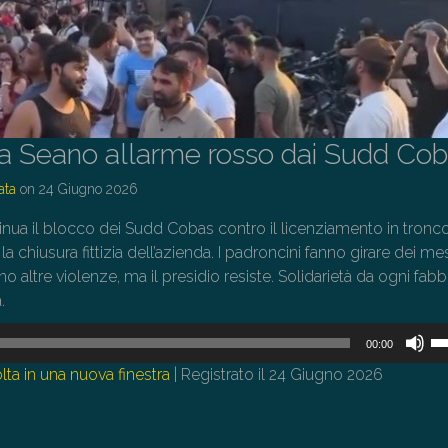
 a Seano allarme rosso dai Sudd Co
ata
on
24 Giugno 2026
nua il blocco dei Sudd Cobas contro il licenziamento in tronco
la chiusura fittizia dell’azienda. I padroncini fanno girare dei m
no altre violenze, ma il presidio resiste. Solidarietà da ogni fabb
.
U
00:00
i
lta in una nuova finestra
|
Registrato il 24 Giugno 2026
tas
fr
su