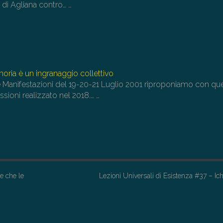
la di Agliana contro…
…
ia è un ingranaggio collettivo
e Manifestazioni del 19-20-21 Luglio 2001 riproponiamo con qu
issioni realizzato nel 2018.…
…
e che le
Lezioni Universali di Esistenza #37 – I