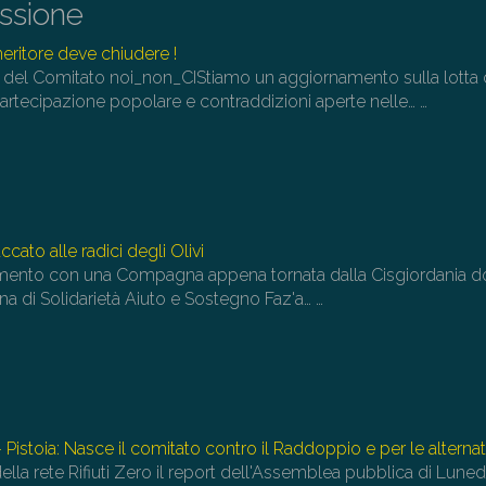
issione
pe
au
neritore deve chiudere !
o
del Comitato noi_non_CIStiamo un aggiornamento sulla lotta
di
a partecipazione popolare e contraddizioni aperte nelle…
…
il
vo
cato alle radici degli Olivi
ento con una Compagna appena tornata dalla Cisgiordania d
a di Solidarietà Aiuto e Sostegno Faz'a…
…
 Pistoia: Nasce il comitato contro il Raddoppio e per le alternat
ella rete Rifiuti Zero il report dell'Assemblea pubblica di Luned