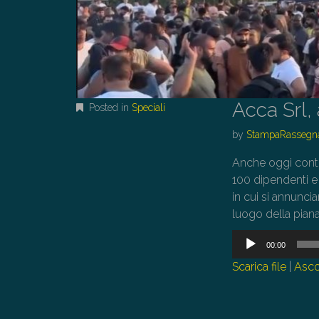
Acca Srl,
Posted in
Speciali
by
StampaRassegn
Anche oggi conti
100 dipendenti e 
in cui si annuncia
luogo della piana
Audio
00:00
Player
Scarica file
|
Asco