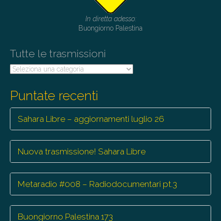
t
In diretta adesso:
i
Buongiorno Palestina
o
Tutte le trasmissioni
n
Tutte
le
trasmissioni
Puntate recenti
Sahara Libre – aggiornamenti luglio 26
Nuova trasmissione! Sahara Libre
Metaradio #008 – Radiodocumentari pt.3
Buongiorno Palestina 173