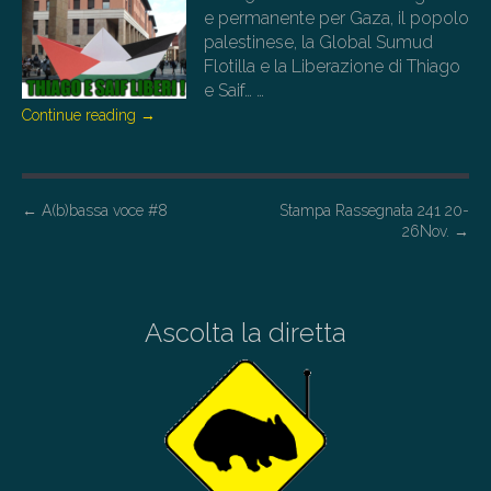
e permanente per Gaza, il popolo
palestinese, la Global Sumud
Flotilla e la Liberazione di Thiago
e Saif…
…
Continue reading
→
P
←
A(b)bassa voce #8
Stampa Rassegnata 241 20-
26Nov.
→
o
s
t
Ascolta la diretta
n
a
v
i
g
a