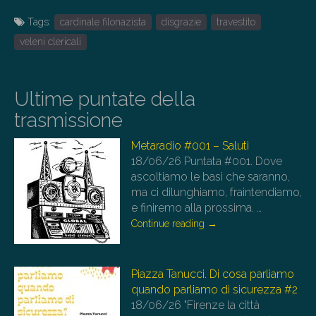
Tags:
cardinale filonazista
disgrazie
travestito
veleni clericali
Ultime puntate della
trasmissione
Metaradio #001 – Saluti
18/06/26
Puntata #001. Dove
ascoltiamo le basi che saranno,
ma ci dilunghiamo, fraintendiamo,
e finiremo alla prossima.
…
Continue reading
→
Piazza Tanucci. Di cosa parliamo
quando parliamo di sicurezza #2
18/06/26
"Firenze la città