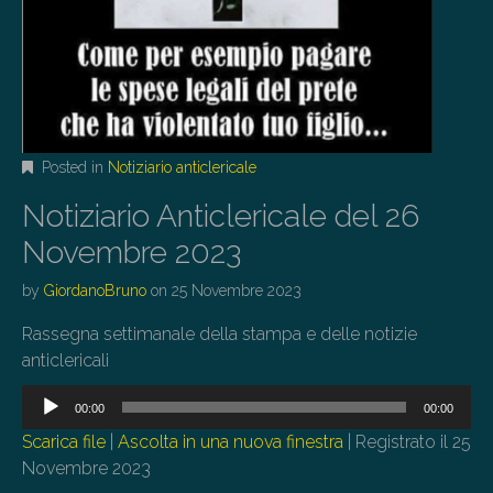
Posted in
Notiziario anticlericale
Notiziario Anticlericale del 26
Novembre 2023
by
GiordanoBruno
on
25 Novembre 2023
Rassegna settimanale della stampa e delle notizie
anticlericali
Audio
00:00
00:00
Player
Scarica file
|
Ascolta in una nuova finestra
|
Registrato il 25
Novembre 2023