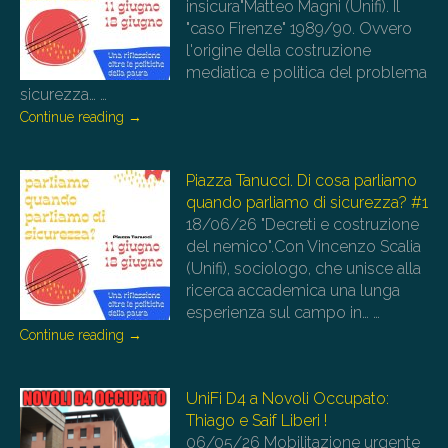
insicura"Matteo Magni (Unifi). Il
"caso Firenze" 1989/90. Ovvero
l'origine della costruzione
mediatica e politica del problema
sicurezza…
…
Continue reading
→
Piazza Tanucci. Di cosa parliamo
quando parliamo di sicurezza? #1
18/06/26
"Decreti e costruzione
del nemico".Con Vincenzo Scalia
(Unifi), sociologo, che unisce alla
ricerca accademica una lunga
esperienza sul campo in…
…
Continue reading
→
UniFi D4 a Novoli Occupato:
Thiago e Saif Liberi !
06/05/26
Mobilitazione urgente