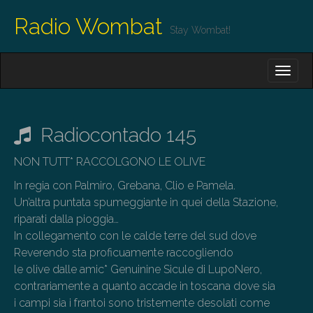
Radio Wombat
Stay Wombat!
M
S
K
A
I
I
P
T
N
O
Radiocontado 145
M
C
O
E
NON TUTT* RACCOLGONO LE OLIVE
N
N
T
In regia con Palmiro, Grebana, Clio e Pamela.
E
U
Un’altra puntata spumeggiante in quei della Stazione,
N
T
riparati dalla pioggia…
In collegamento con le calde terre del sud dove
Reverendo sta proficuamente raccogliendo
le olive dalle amic* Genuinine Sicule di LupoNero,
contrariamente a quanto accade in toscana dove sia
i campi sia i frantoi sono tristemente desolati come