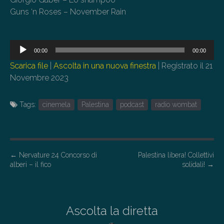
Guns ‘n Roses – November Rain
Audio
00:00
00:00
Player
Scarica file
|
Ascolta in una nuova finestra
|
Registrato il 21
Novembre 2023
Tags:
cinemela
Palestina
podcast
radio wombat
P
←
Nervature 24 Concorso di
Palestina libera! Collettivi
alberi – il fico
solidali!
→
o
s
t
Ascolta la diretta
n