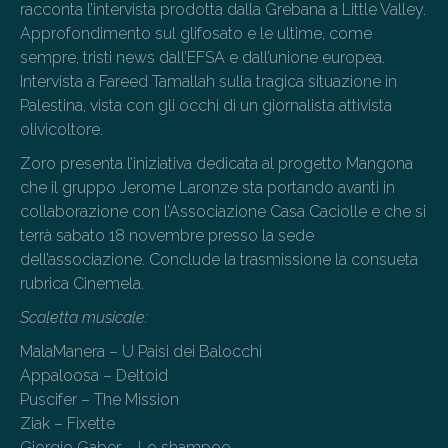
racconta l’intervista prodotta dalla Grebana a Little Valley.
Approfondimento sul glifosato e le ultime, come
sempre, tristi news dall’EFSA e dall’unione europea.
Intervista a Fareed Tamallah sulla tragica situazione in
Palestina, vista con gli occhi di un giornalista attivista
olivicoltore.
Zoro presenta l’iniziativa dedicata al progetto Mangona
che il gruppo Jerome Laronze sta portando avanti in
collaborazione con l’Associazione Casa Caciolle e che si
terrà sabato 18 novembre presso la sede
dell’associazione. Conclude la trasmissione la consueta
rubrica Cinemela.
Scaletta musicale:
MalaManera – U Paisi dei Balocchi
Appaloosa – Deltoid
Puscifer – The Mission
Ziak – Fixette
Giorgio Gaber – Lo shampoo