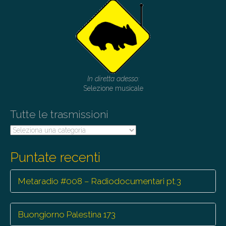
a
v
i
g
a
t
In diretta adesso:
i
Selezione musicale
o
Tutte le trasmissioni
n
Tutte
le
trasmissioni
Puntate recenti
Metaradio #008 – Radiodocumentari pt.3
Buongiorno Palestina 173