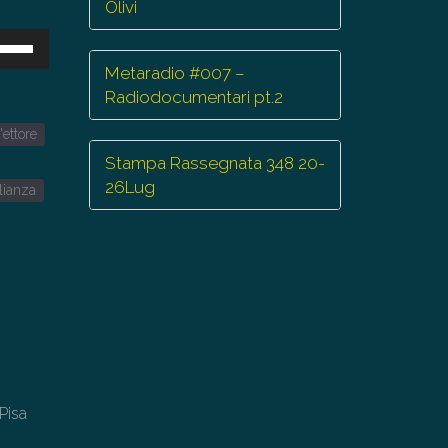
Olivi
sa
Metaradio #007 –
ti
Radiodocumentari pt.2
eccia
'ettore
/giù
r
Stampa Rassegnata 348 20-
mentare
26Lug
lianza
minuire
lume.
 Pisa