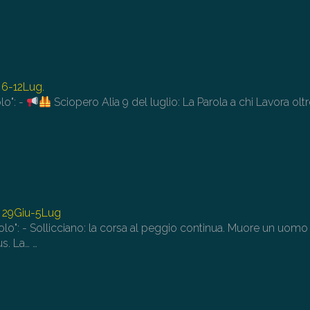
 6-12Lug.
lo": -
Sciopero Alia 9 del luglio: La Parola a chi Lavora oltr
 29Giu-5Lug
lolo": - Sollicciano: la corsa al peggio continua. Muore un uomo
us. La…
…