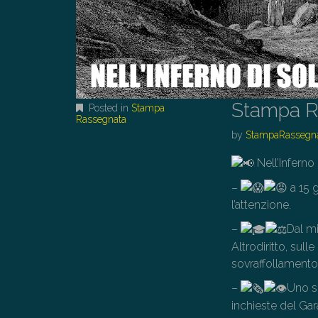
Stampa R
Posted in
Stampa
Rassegnata
by
StampaRassegn
Nell’Inferno 
–
a 15 g
l’attenzione.
–
Dal mi
Altrodiritto, sul
sovraffollamento
–
Uno sg
inchieste del Gar