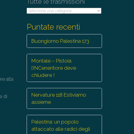
Tutte le trasmissioni
Tutte
le
trasmissioni
Puntate recenti
Buongiorno Palestina 173
Montale – Pistoia:
l’INCeneritore deve
chiudere !
re alta
Nervature 118 Estiviamo
e di
assieme
e
Palestina: un popolo
attaccato alle radici degli