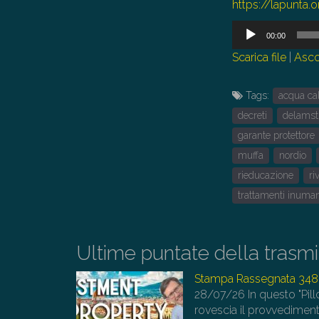
https://lapunta.
Audio
00:00
Player
Scarica file
|
Asco
Tags:
acqua ca
decreti
delamst
garante protettore
muffa
nordio
rieducazione
ri
trattamenti inuman
Ultime puntate della trasm
Stampa Rassegnata 348
28/07/26
In questo "Pill
rovescia il provvedimen