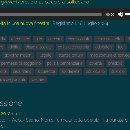
org/event/presidio-al-carcere-a-sollicciano
U
00:00
i
lta in una nuova finestra
|
Registrato il 18 Luglio 2024
tas
fr
lda
altrodiritto
ben
carcere
cibo scaduto
cimici da letto
d
su
pe
ro
diritto
disagio sociale
edilizia carceraria
educatori
fedi
au
governo meloni
illegale
istanza tortura
magistratura di sorveg
o
permessi di soggiorno
polizia penitenziaria
povertà
presidio
di
volta
securitario
sicurezza
solidarietà
Sollicciano
suicidio
il
i e degradanti
welfare
vo
issione
 20-26Lug
olo": - Acca- Seano: Non si ferma la lotta operaia ! Il tribunale di
to…
…