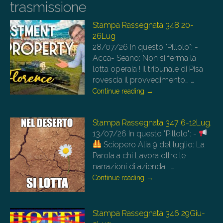
trasmissione
Stampa Rassegnata 348 20-
26Lug
28/07/26
In questo "Pillolo": -
Acca- Seano: Non si ferma la
lotta operaia ! Il tribunale di Pisa
rovescia il provvedimento…
…
Continue reading
→
Stampa Rassegnata 347 6-12Lug.
13/07/26
In questo "Pillolo": -
Sciopero Alia 9 del luglio: La
Parola a chi Lavora oltre le
narrazioni di azienda…
…
Continue reading
→
Stampa Rassegnata 346 29Giu-