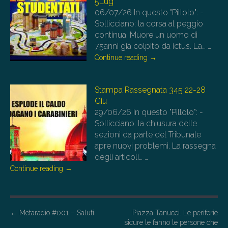
5Lug
06/07/26
In questo "Pillolo": -
Sollicciano: la corsa al peggio
continua. Muore un uomo di
75anni già colpito da ictus. La…
…
Continue reading
→
Stampa Rassegnata 345 22-28
Giu
29/06/26
In questo "Pillolo": -
Sollicciano: la chiusura delle
sezioni da parte del Tribunale
apre nuovi problemi. La rassegna
degli articoli…
…
Continue reading
→
P
←
Metaradio #001 – Saluti
Piazza Tanucci. Le periferie
sicure le fanno le persone che