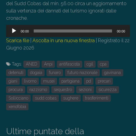
del Sudd Cobas dal min. 56.00 circa un aggiornamento
sulla vertenza dei dannati del turismo ignorati dalle
cronache.
Audio
00:00
00:00
Player
Scarica file
|
Ascolta in una nuova finestra
|
Registrato il 22
Giugno 2026
Tags:
ANED
Anpi
antifascista
cgil
cpa
detenuti
dogaia
funaro
futuro nazionale
gavinana
giani
livorno
musei
partigiana
pd
precari
procura
razzismo
sequestro
sezioni
sicurezza
Sollicciano
sudd cobas
sughere
trasferimenti
xenofobia
Ultime puntate della