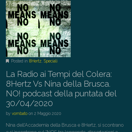
Posted in
8Hertz
,
Speciali
La Radio ai Tempi del Colera:
8Hertz Vs Nina della Brusca.
NO! podcast della puntata del
30/04/2020
by
vombato
on
2 Maggio 2020
Nina dell’Accademia della Brusca e 8Hertz, si scontrano