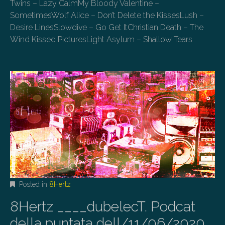
Twins – Lazy CalmMy Bloody Valentine –
SometimesWolf Alice – Don’t Delete the KissesLush –
Desire LinesSlowdive – Go Get ItChristian Death – The
Wind Kissed PicturesLight Asylum – Shallow Tears
Posted in
8Hertz
8Hertz ____dubelecT. Podcat
della puntata dell/11/06/2020