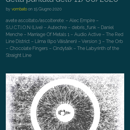
by
vombato
on
15 Giugno 2020
avete ascoltato/ascolterete: – Alec Empire –
S.U.C.T.I.O.N (Live) – Autechre – debris_funk – Daniel
Menche – Marriage Of Metals 1 – Audio Active – The Red
Line District – Liima (Ilpo Väisänen) – Version 3 – The Orb
– Chocolate Fingers – Cindytalk – The Labyrinth of the
Straight Line