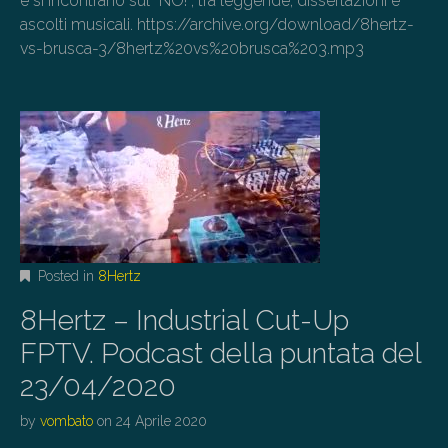
e si incontrano sul “NO!”, tra leggende, dissertazioni e
ascolti musicali. https://archive.org/download/8hertz-
vs-brusca-3/8hertz%20vs%20brusca%203.mp3
Posted in
8Hertz
8Hertz – Industrial Cut-Up
FPTV. Podcast della puntata del
23/04/2020
by
vombato
on
24 Aprile 2020