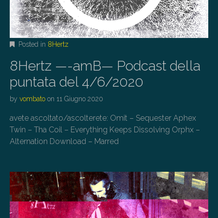
Posted in
8Hertz
8Hertz —-amB— Podcast della
puntata del 4/6/2020
by
vombato
on
11 Giugno 2020
avete ascoltato/ascolterete: Omit – Sequester Aphex
Twin – Tha Coil – Everything Keeps Dissolving Orphx –
Alternation Download – Marred