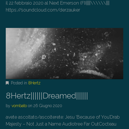
il 22 febbraio 2020 al Next Emerson (FI)|||||\\\\\\||||
https://soundcloud.com/derzauker
Posted in
8Hertz
8Hertz||||||Dreamed||||||
by
vombato
on
26 Giugno 2020
avete ascoltato/ascolterete: Jesu ‘Because of You’Drab
Majesty – Not Just a Name Audiotree Far OutCocteau