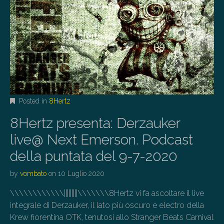
Posted in
8Hertz
8Hertz presenta: Derzauker
live@ Next Emerson. Podcast
della puntata del 9-7-2020
by
vombato
on
10 Luglio 2020
\\\\\\\\\\\\|||||||||\\\\\\\8Hertz vi fa ascoltare il live
integrale di Derzauker, il lato più oscuro e electro della
Krew fiorentina OTK, tenutosi allo Stranger Beats Carnival