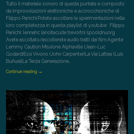
Tutto il materiale sonoro di questa puntata è composto
da improvvisazioni elettroniche e accrocchioniche di
Filippo Panichi.Potete ascoltare le sperimentazioni nella
loro completezza in questa playlist di youtube: Filippo
Panichi: lennahc lanoitacude trevortni spooldnuorg
Avete ascoltato/ascolterete audio tratti dai film:Agente
Lemmy Caution Missione Alphaville (Jean-Luc
Godard)Essi Vivono (John Carpenter)La Via Lattea (Luis
Buñuel)La Terza Generazione…
Continue reading
→