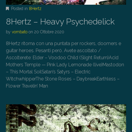
Posted in
8Hertz
8Hertz – Heavy Psychedelick
by
vombato
on
20 Ottobre 2020
8Hertz ritorna con una puntata per rockers, doomers e
guitar heroes. Pesanti però. Avete ascoltato /
Ascolterete: Elder – Voodoo Child (Slight Return)Acid
Mothers Temple — Pink Lady Lemonade (live)Mastodon
– This Mortal SoilSatan’s Satyrs – Electric
WitchwhipperThe Stone Roses – DaybreakEarthless –
Flower Travelin’ Man