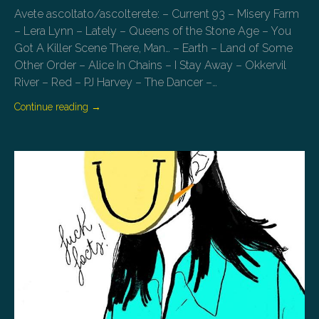
Avete ascoltato/ascolterete: – Current 93 – Misery Farm
– Lera Lynn – Lately – Queens of the Stone Age – You
Got A Killer Scene There, Man… – Earth – Land of Some
Other Order – Alice In Chains – I Stay Away – Okkervil
River – Red – PJ Harvey – The Dancer –…
Continue reading
→