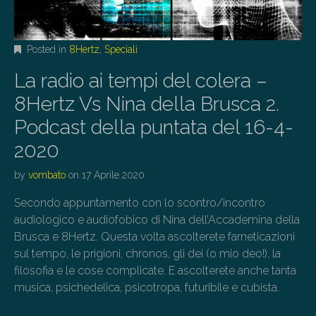
Posted in
8Hertz
,
Speciali
La radio ai tempi del colera –
8Hertz Vs Nina della Brusca 2.
Podcast della puntata del 16-4-
2020
by
vombato
on
17 Aprile 2020
Secondo appuntamento con lo scontro/incontro
audiologico e audiofobico di Nina dell’Accademina della
Brusca e 8Hertz. Questa volta ascolterete farneticazioni
sul tempo, le prigioni, chronos, gli dei (o mio deo!), la
filosofia e le cose complicate. E ascolterete anche tanta
musica, psichedelica, psicotropa, futuribile e cubista.