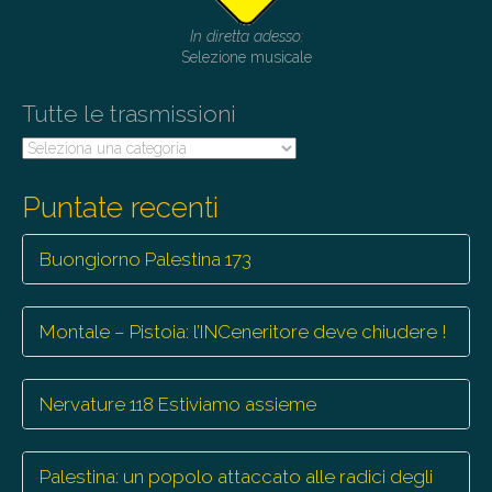
o
In diretta adesso:
n
Selezione musicale
Tutte le trasmissioni
Tutte
le
trasmissioni
Puntate recenti
Buongiorno Palestina 173
Montale – Pistoia: l’INCeneritore deve chiudere !
Nervature 118 Estiviamo assieme
Palestina: un popolo attaccato alle radici degli