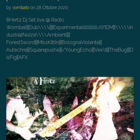
by
vombato
on
28 Ottobre 2020
8Hertz Dj Set live @ Radio
Wombat|||Dub\\\\||||Experimentalllllllllllll////IDM||\\\\\In
dustrialNoize\\\\Ambient||||
ForestSword|||MissKittin|||BolognaViolenta|||
Autechre|||Squarepushe|||/YoungEcho|||Vex’d|||TheBug|||D
isFig||AFX