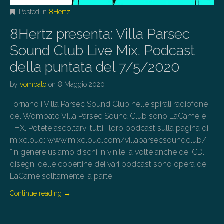
Posted in
8Hertz
8Hertz presenta: Villa Parsec
Sound Club Live Mix. Podcast
della puntata del 7/5/2020
by
vombato
on
8 Maggio 2020
Tornano i Villa Parsec Sound Club nelle spirali radiofone
del Wombato Villa Parsec Sound Club sono LaCame e
THX. Potete ascoltarvi tutti i loro podcast sulla pagina di
mixcloud: www.mixcloud.com/villaparsecsoundclub/
“In genere usiamo dischi in vinile, a volte anche dei CD. I
disegni delle copertine dei vari podcast sono opera de
LaCame solitamente, a parte…
Continue reading
→