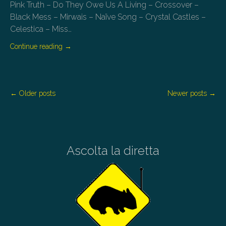
Pink Truth – Do They Owe Us A Living – Crossover –
Black Mess – Mirwais – Naïve Song – Crystal Castles –
Celestica – Miss…
Continue reading
→
P
← Older posts
Newer posts →
o
s
t
s
n
Ascolta la diretta
a
v
i
g
a
t
i