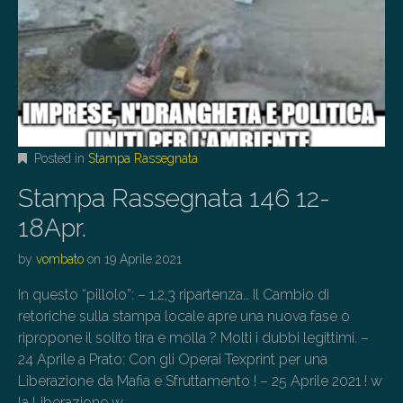
Posted in
Stampa Rassegnata
Stampa Rassegnata 146 12-
18Apr.
by
vombato
on
19 Aprile 2021
In questo “pillolo”: – 1,2,3 ripartenza… Il Cambio di
retoriche sulla stampa locale apre una nuova fase o
ripropone il solito tira e molla ? Molti i dubbi legittimi. –
24 Aprile a Prato: Con gli Operai Texprint per una
Liberazione da Mafia e Sfruttamento ! – 25 Aprile 2021 ! w
la Liberazione w…