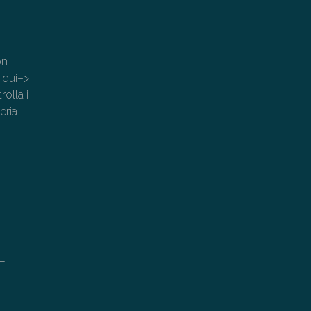
on
 qui–>
rolla i
eria
L