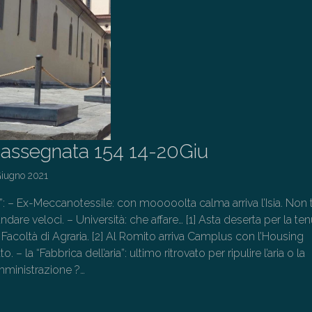
assegnata 154 14-20Giu
Giugno 2021
o”: – Ex-Meccanotessile: con mooooolta calma arriva l’Isia. Non tu
ndare veloci. – Università: che affare… [1] Asta deserta per la te
Facoltà di Agraria. [2] Al Romito arriva Camplus con l’Housing
to. – la “Fabbrica dell’aria”: ultimo ritrovato per ripulire l’aria o la
mministrazione ?…
→