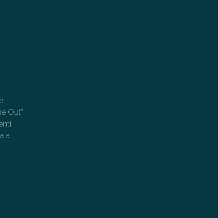
er
me Out”
enti
a a