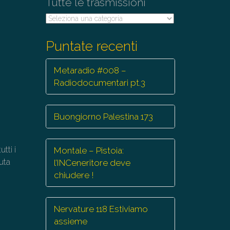
Tutte le trasmissioni
Tutte
le
trasmissioni
Puntate recenti
Metaradio #008 –
Radiodocumentari pt.3
Buongiorno Palestina 173
tti i
Montale – Pistoia:
nuta
l’INCeneritore deve
chiudere !
Nervature 118 Estiviamo
assieme