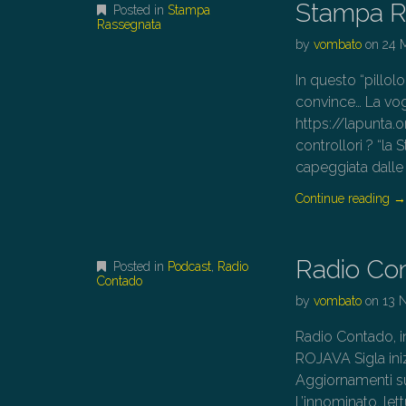
Stampa R
Posted in
Stampa
Rassegnata
by
vombato
on
24 
In questo “pillol
convince… La vogl
https://lapunta.o
controllori ? “la
capeggiata dalle
Continue reading
Radio Co
Posted in
Podcast
,
Radio
Contado
by
vombato
on
13 
Radio Contado, 
ROJAVA Sigla iniz
Aggiornamenti s
L’innominato, let