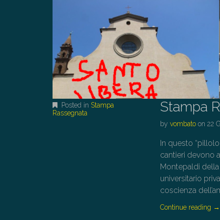
Stampa R
Posted in
Stampa
Rassegnata
by
vombato
on
22 
In questo “pillol
cantieri devono a
Montepaldi della 
universitario priva
coscienza dell’a
Continue reading