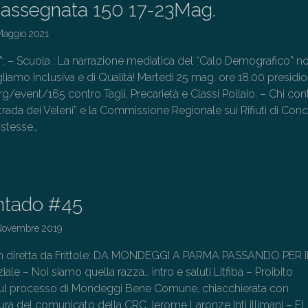
assegnata 150 17-23Mag.
Maggio 2021
o”: – Scuola : La narrazione mediatica del “Calo Demografico” n
iamo Inclusiva e di Qualità! Martedi 25 mag. ore 18.00 presidio
rg/event/165 contro Tagli, Precarietà e Classi Pollaio. – Chi cont
 Strada dei Veleni” e la Commissione Regionale sui Rifiuti di Conc
 stesse…
→
ntado #45
Novembre 2019
in diretta da Frittole: DA MONDEGGI A PARMA PASSANDO PER I
iale – Noi siamo quella razza… intro e saluti Litfiba – Proibito
ul processo di Mondeggi Bene Comune, chiacchierata con
tura del comunicato della CRC Jerome Laronze Inti illimani – El