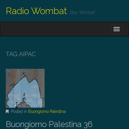
Radio Wombat
Stay Wombat!
M
S
K
A
I
I
P
T
N
O
TAG:
AIPAC
M
C
O
E
N
N
T
E
U
N
T
Posted in
Buongiorno Palestina
Buongiorno Palestina 36