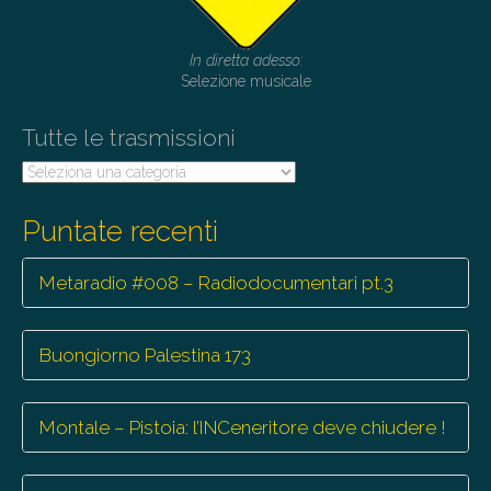
In diretta adesso:
Selezione musicale
Tutte le trasmissioni
Tutte
le
trasmissioni
Puntate recenti
Metaradio #008 – Radiodocumentari pt.3
Buongiorno Palestina 173
Montale – Pistoia: l’INCeneritore deve chiudere !