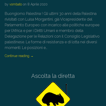
by
vombato
on
8 Aprile 2020
Buongiorno Palestina ! Gli ultimi 30 anni della Palestina
rivisitati con Luisa Morgantini, già Vicepresidente del
Parlamento Europeo con incarico alle politiche europee
per l’Africa e per i Diritti Umani e membro della
Delegazione per le Relazioni con il Consiglio Legislativo
palestinese. Le forme di resistenza e di lotta nei diversi
momenti. Le posizioni e…
Continue reading
→
Ascolta la diretta