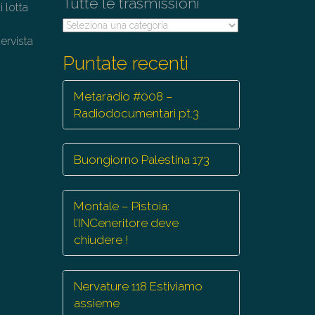
Tutte le trasmissioni
 lotta
Tutte
le
ervista
trasmissioni
Puntate recenti
Metaradio #008 –
Radiodocumentari pt.3
Buongiorno Palestina 173
Montale – Pistoia:
l’INCeneritore deve
chiudere !
Nervature 118 Estiviamo
assieme