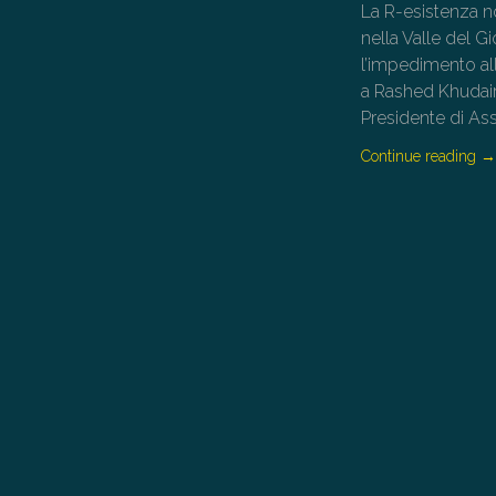
La R-esistenza no
nella Valle del G
l’impedimento all
a Rashed Khudair
Presidente di As
Continue reading