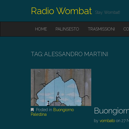
Radio Wombat
Stay Wombat!
M
S
HOME
PALINSESTO
TRASMISSIONI
CO
K
A
I
I
P
T
N
O
TAG:
ALESSANDRO MARTINI
M
C
O
E
N
N
T
E
U
N
T
Buongiorn
Posted in
Buongiorno
Palestina
by
vombato
on
27 