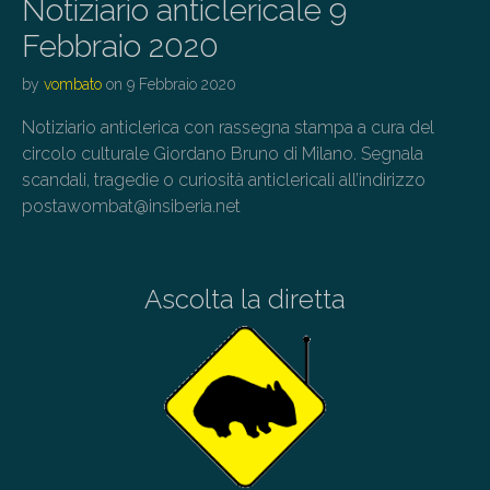
Notiziario anticlericale 9
Febbraio 2020
by
vombato
on
9 Febbraio 2020
Notiziario anticlerica con rassegna stampa a cura del
circolo culturale Giordano Bruno di Milano. Segnala
scandali, tragedie o curiosità anticlericali all’indirizzo
postawombat@insiberia.net
Ascolta la diretta