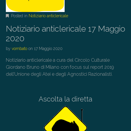
Posted in
Notiziario anticlericale
Notiziario anticlericale 17 Maggio
2020
by
vombato
on
17 Maggio 2020
Notiziario anticlericale a cura del Circolo Culturale
Giordano Bruno di Milano con focus sul report 2019
dell’Unione degli Atei e degli Agnostici Razionalisti.
Ascolta la diretta