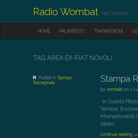
Radio Wombat
Stay Wombat!
M
S
HOME
PALINSESTO
TRASMISSIONI
CO
K
A
I
I
P
T
N
O
TAG:
AREA EX-FIAT NOVOLI
M
C
O
E
N
Stampa R
N
Posted in
Stampa
T
Rassegnata
E
U
by
vombato
on
2 Lu
N
T
In Questo Pill
Termica. Si sc
Internazionalisti
saluto…
Continue reading