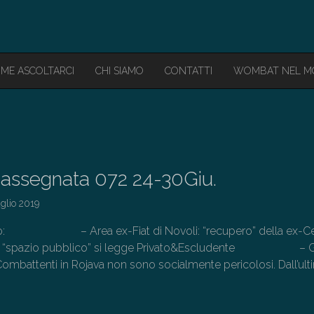
ME ASCOLTARCI
CHI SIAMO
CONTATTI
WOMBAT NEL 
assegnata 072 24-30Giu.
glio 2019
olo: – Area ex-Fiat di Novoli: “recupero” della ex-Ce
rive “spazio pubblico” si legge Privato&Escludente – G
 Combattenti in Rojava non sono socialmente pericolosi. Dall’ul
→