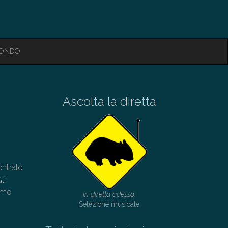
MONDO
Ascolta la diretta
ntrale
li
timo
In diretta adesso:
Selezione musicale