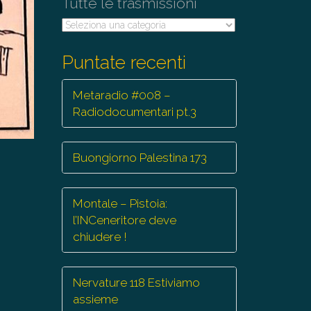
Tutte le trasmissioni
Tutte
le
trasmissioni
Puntate recenti
Metaradio #008 –
Radiodocumentari pt.3
Buongiorno Palestina 173
Montale – Pistoia:
l’INCeneritore deve
chiudere !
Nervature 118 Estiviamo
assieme