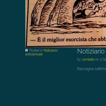
Notiziario
Posted in
Notiziario
anticlericale
by
vombato
on
3 G
Rassegna settiman