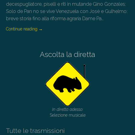
decespugliatore, piselli e riti in mutande Gino Gonzales:
Solo de Pan no se vive Venezuela con Josè e Gulhelmo:
breve storia fino alla riforma agraria Dame Pa…
Continue reading
→
Ascolta la diretta
In diretta adesso:
Selezione musicale
Tutte le trasmissioni