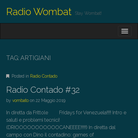
Radio Wombat
Stay Wombat!
M
S
K
A
I
I
P
T
N
O
TAG:
ARTIGIANI
M
C
O
E
N
Posted in
Radio Contado
N
T
E
U
Radio Contado #32
N
T
by
vombato
on
22 Maggio 2019
In diretta da Frittole Fridays for Venezuela!!!!! Intro e
saluti e problemi tecnici!
(DRIOOOOOOOOOOOCANEEEE!!!!!!) In diretta dal
campo con Dino il contadino: games of