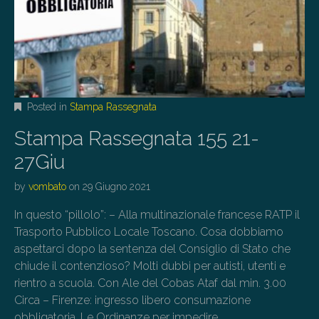
Posted in
Stampa Rassegnata
Stampa Rassegnata 155 21-
27Giu
by
vombato
on
29 Giugno 2021
In questo “pillolo”: – Alla multinazionale francese RATP il
Trasporto Pubblico Locale Toscano. Cosa dobbiamo
aspettarci dopo la sentenza del Consiglio di Stato che
chiude il contenzioso? Molti dubbi per autisti, utenti e
rientro a scuola. Con Ale del Cobas Ataf dal min. 3.00
Circa – Firenze: ingresso libero consumazione
obbligatoria. Le Ordinanze per impedire…