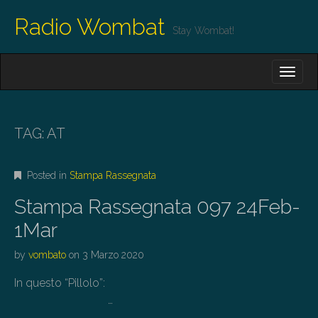
Radio Wombat
Stay Wombat!
M
S
K
A
I
I
P
T
N
O
TAG:
AT
M
C
O
E
N
Posted in
Stampa Rassegnata
N
T
E
U
Stampa Rassegnata 097 24Feb-
N
T
1Mar
by
vombato
on
3 Marzo 2020
In questo “Pillolo”:
…