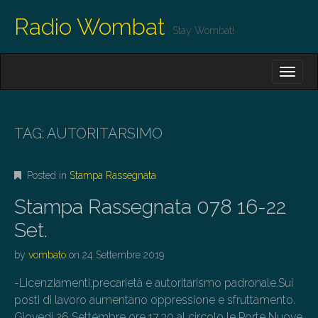
Radio Wombat
Stay Wombat!
M
S
K
A
I
I
P
T
N
O
TAG:
AUTORITARSIMO
M
C
O
E
N
Posted in
Stampa Rassegnata
N
T
E
U
Stampa Rassegnata 078 16-22
N
T
Set.
by
vombato
on
24 Settembre 2019
-Licenziamenti,precarietà e autoritarismo padronale.Sui
posti di lavoro aumentano oppressione e sfruttamento.
Giovedi 26 Settembre ore 17.30 al circolo le Porte Nuove