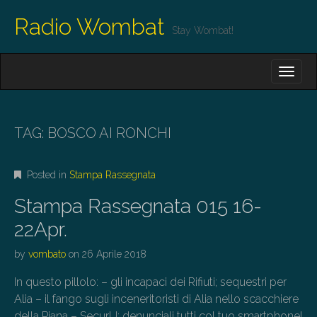
Radio Wombat
Stay Wombat!
M
S
K
A
I
I
P
T
N
O
TAG:
BOSCO AI RONCHI
M
C
O
E
N
Posted in
Stampa Rassegnata
N
T
E
U
Stampa Rassegnata 015 16-
N
T
22Apr.
by
vombato
on
26 Aprile 2018
In questo pillolo: – gli incapaci dei Rifiuti; sequestri per
Alia – il fango sugli inceneritoristi di Alia nello scacchiere
della Piana – SecurU; denunciali tutti col tuo smartphone!