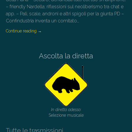
– friendly Nardella; riflessioni sul neoliberismo tra chat e
app. – Pali, scale, androni e altri spigoli per la giunta PD –
Confindustria inventa un comitato…
Continue reading
→
Ascolta la diretta
In diretta adesso:
Selezione musicale
Tutte le trasmissioni