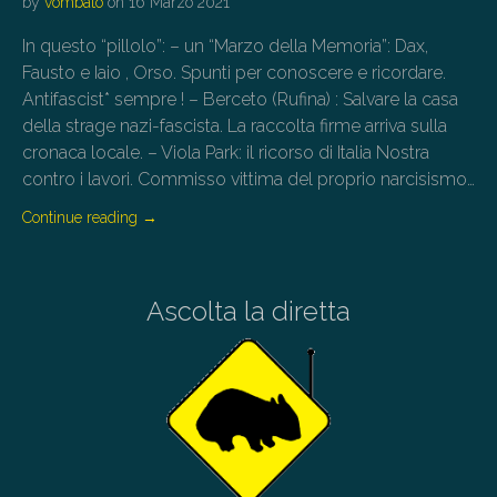
by
vombato
on
16 Marzo 2021
In questo “pillolo”: – un “Marzo della Memoria”: Dax,
Fausto e Iaio , Orso. Spunti per conoscere e ricordare.
Antifascist* sempre ! – Berceto (Rufina) : Salvare la casa
della strage nazi-fascista. La raccolta firme arriva sulla
cronaca locale. – Viola Park: il ricorso di Italia Nostra
contro i lavori. Commisso vittima del proprio narcisismo…
Continue reading
→
Ascolta la diretta