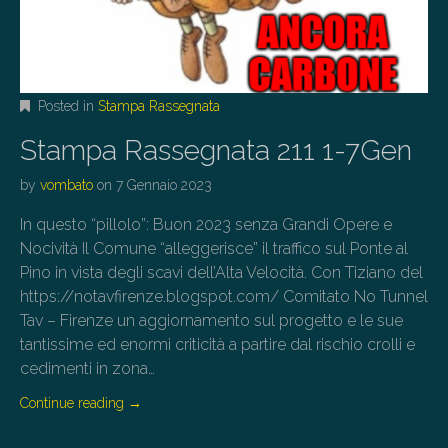
Posted in
Stampa Rassegnata
Stampa Rassegnata 211 1-7Gen
by
vombato
on
7 Gennaio 2023
In questo “pillolo”: Buon 2023 senza Grandi Opere e
Nocività Il Comune “alleggerisce” il traffico sul Ponte al
Pino in vista degli scavi dell’Alta Velocità. Con Tiziano del
https://notavfirenze.blogspot.com/ Comitato No Tunnel
Tav – Firenze un aggiornamento sul progetto e le sue
tantissime ed enormi criticità a partire dal rischio crolli e
cedimenti in zona…
Continue reading
→