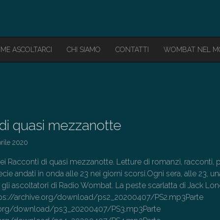
ME ASCOLTARCI
CHI SIAMO
CONTATTI
WOMBAT NEL 
i di quasi mezzanotte
rile 2020
ei Racconti di quasi mezzanotte. Letture di romanzi, racconti, 
ecie andati in onda alle 23 nei giorni scorsi.Ogni sera, alle 23, un
 gli ascoltatori di Radio Wombat. La peste scarlatta di Jack Lo
https://archive.org/download/ps2_20200407/PS2.mp3Parte
ve.org/download/ps3_20200407/PS3.mp3Parte