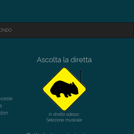
MONDO
Ascolta la diretta
poesie
a
ndon
In diretta adesso:
Selezione musicale