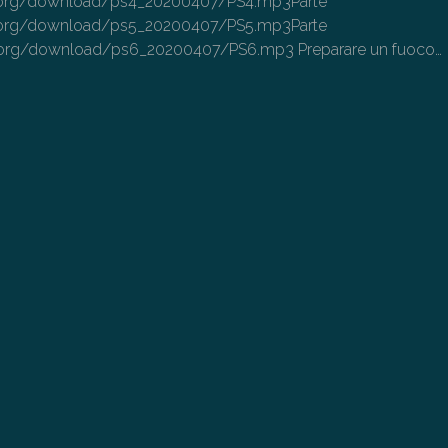
ve.org/download/ps4_20200407/PS4.mp3Parte
ve.org/download/ps5_20200407/PS5.mp3Parte
e.org/download/ps6_20200407/PS6.mp3 Preparare un fuoco…
→