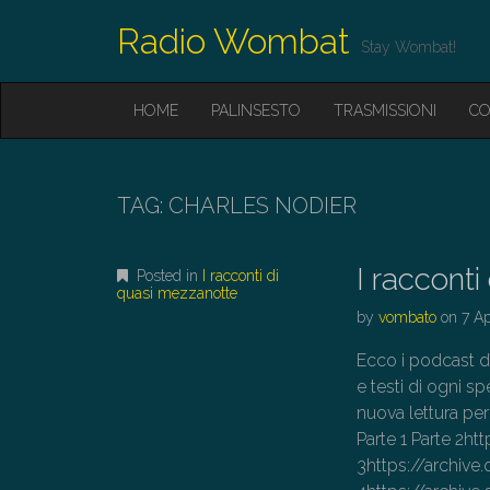
Radio Wombat
Stay Wombat!
M
S
HOME
PALINSESTO
TRASMISSIONI
CO
K
A
I
I
P
T
N
O
TAG:
CHARLES NODIER
M
C
O
E
N
I raccont
N
Posted in
I racconti di
T
quasi mezzanotte
E
U
by
vombato
on
7 Ap
N
T
Ecco i podcast d
e testi di ogni sp
nuova lettura per
Parte 1 Parte 2
3https://archi