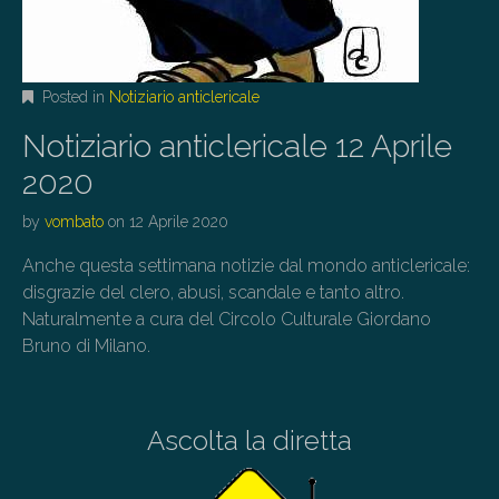
Posted in
Notiziario anticlericale
Notiziario anticlericale 12 Aprile
2020
by
vombato
on
12 Aprile 2020
Anche questa settimana notizie dal mondo anticlericale:
disgrazie del clero, abusi, scandale e tanto altro.
Naturalmente a cura del Circolo Culturale Giordano
Bruno di Milano.
Ascolta la diretta