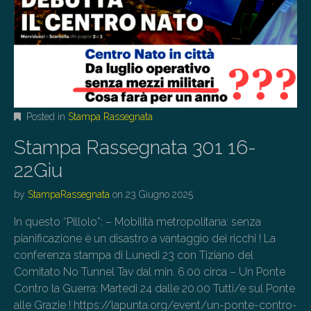
Posted in
Stampa Rassegnata
Stampa Rassegnata 301 16-
22Giu
by
StampaRassegnata
on
23 Giugno 2025
In questo “Pillolo”: – Mobilità metropolitana: senza
pianificazione è un disastro a vantaggio dei ricchi ! La
conferenza stampa di Lunedi 23 con Tiziano del
Comitato No Tunnel Tav dal min. 6.00 circa – Un Ponte
Contro la Guerra: Martedi 24 dalle 20.00 Tutti/e sul Ponte
alle Grazie ! https://lapunta.org/event/un-ponte-contro-