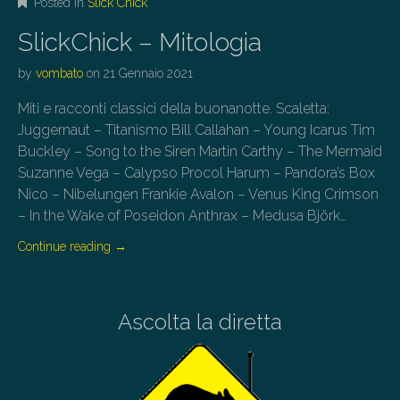
Posted in
Slick Chick
SlickChick – Mitologia
by
vombato
on
21 Gennaio 2021
Miti e racconti classici della buonanotte. Scaletta:
Juggernaut – Titanismo Bill Callahan – Young Icarus Tim
Buckley – Song to the Siren Martin Carthy – The Mermaid
Suzanne Vega – Calypso Procol Harum – Pandora’s Box
Nico – Nibelungen Frankie Avalon – Venus King Crimson
– In the Wake of Poseidon Anthrax – Medusa Björk…
Continue reading
→
Ascolta la diretta