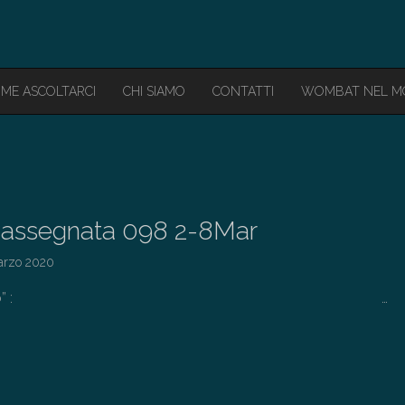
ME ASCOLTARCI
CHI SIAMO
CONTATTI
WOMBAT NEL 
assegnata 098 2-8Mar
arzo 2020
esto “pillolo” : …
→