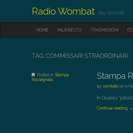
Radio Wombat
Stay Wombat!
M
S
HOME
PALINSESTO
TRASMISSIONI
CO
K
A
I
I
P
T
N
O
TAG:
COMMISSARI STRAORDINARI
M
C
O
E
N
Stampa R
N
Posted in
Stampa
T
Rassegnata
E
U
by
vombato
on
9 M
N
T
In Qu
Continue reading