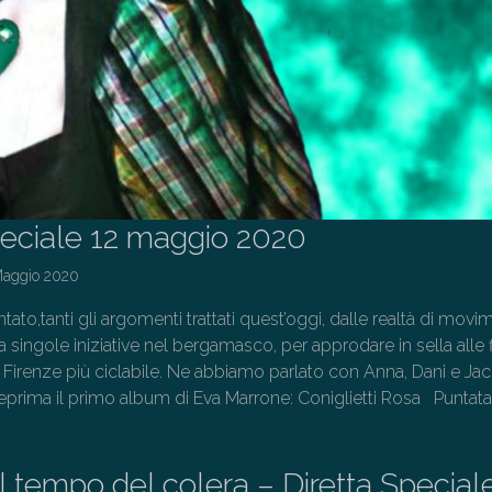
peciale 12 maggio 2020
Maggio 2020
ntato,tanti gli argomenti trattati quest’oggi, dalle realtà di mov
 a singole iniziative nel bergamasco, per approdare in sella alle 
Firenze più ciclabile. Ne abbiamo parlato con Anna, Dani e Ja
eprima il primo album di Eva Marrone: Coniglietti Rosa Puntata 
al tempo del colera – Diretta Special