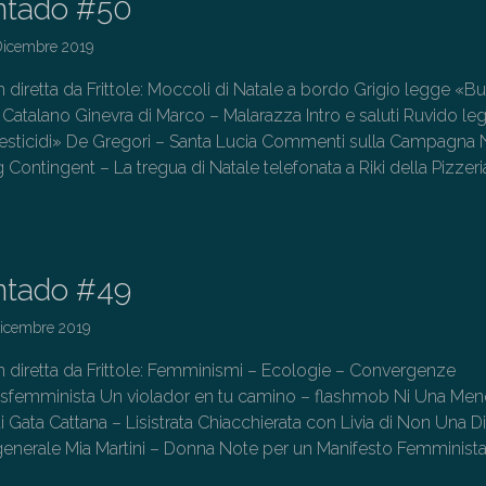
ntado #50
Dicembre 2019
 diretta da Frittole: Moccoli di Natale a bordo Grigio legge «B
 Catalano Ginevra di Marco – Malarazza Intro e saluti Ruvido le
pesticidi» De Gregori – Santa Lucia Commenti sulla Campagna
 Contingent – La tregua di Natale telefonata a Riki della Pizzeri
→
ntado #49
Dicembre 2019
in diretta da Frittole: Femminismi – Ecologie – Convergenze
sfemminista Un violador en tu camino – flashmob Ni Una Men
uti Gata Cattana – Lisistrata Chiacchierata con Livia di Non Una 
generale Mia Martini – Donna Note per un Manifesto Femminista