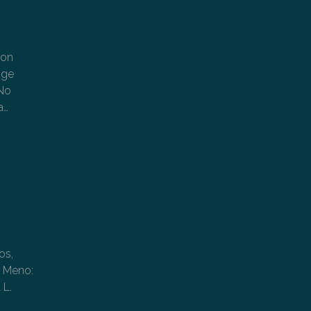
uon
gge
 No
a…
os,
Di Meno:
 L.