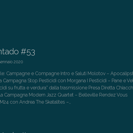
ntado #53
Gennaio 2020
ittole: Campagne e Compagne Intro e Saluti Molotov – Apocalipsh
la Campagna Stop Pesticidi con Morgana I Pesticidi – Pane e V
cidi su frutta e verdura” dalla trasmissione Presa Diretta Chiacch
la Campagna Modern Jazz Quartet – Belleville Rendez Vous
M24 con Andrea The Skatalites –…
→