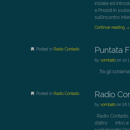
iniziale ed intro
e Presidi in sost
sull’incontro int
Continue reading
Puntata 
Posted in
Radio Contado
by
vombato
on
10 
Tra gli schiamaz
Radio Co
Posted in
Radio Contado
by
vombato
on
26 
Radio Contado, in
d’altro Intro e 
sugli incontri Gre