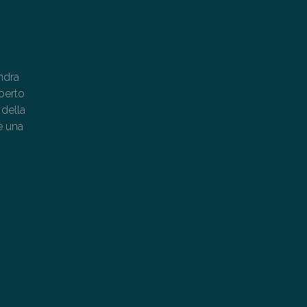
ndra
berto
 della
e una