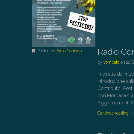
Radio Co
Posted in
Radio Contado
by
vombato
on
22 
In diretta da Fr
Introduzione sul
Contributo “Pesti
con Morgana sul
Aggiornamenti X
Continue reading