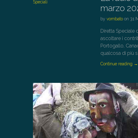
Speciali
marzo 20
by
vombato
on
31 
Diretta Speciale 
ascoltare i contr
Portogallo, Canad
qualcosa di più s
Continue reading