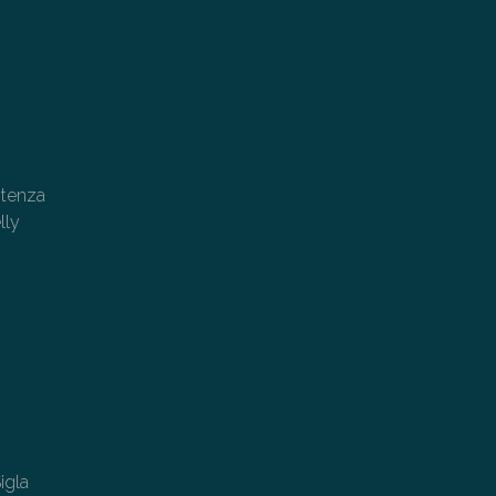
stenza
lly
igla