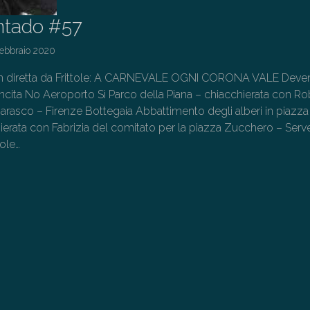
ntado #57
Febbraio 2020
in diretta da Frittole: A CARNEVALE OGNI CORONA VALE Deve
cita No Aeroporto Sì Parco della Piana – chiacchierata con Ro
Marasco – Firenze Bottegaia Abbattimento degli alberi in piazza
hierata con Fabrizia del comitato per la piazza Zucchero – Serv
ole…
→