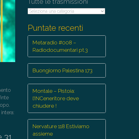
Tutte le trasmissioni
Tutte
le
trasmissioni
Puntate recenti
Metaradio #008 –
Radiodocumentari pt.3
Buongiorno Palestina 173
imento
Montale – Pistoia:
finte
l’INCeneritore deve
copo.
chiudere !
intera:
Nervature 118 Estiviamo
assieme
e 31