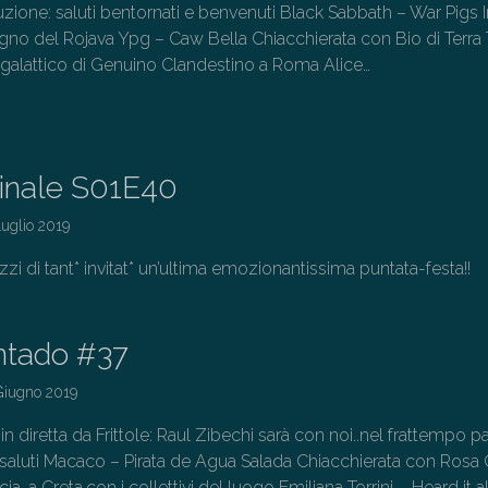
duzione: saluti bentornati e benvenuti Black Sabbath – War Pigs I
egno del Rojava Ypg – Caw Bella Chiacchierata con Bio di Terra 
ergalattico di Genuino Clandestino a Roma Alice…
→
Finale S01E40
Luglio 2019
zi di tant* invitat* un’ultima emozionantissima puntata-fest
ntado #37
Giugno 2019
 diretta da Frittole: Raul Zibechi sarà con noi..nel frattempo p
saluti Macaco – Pirata de Agua Salada Chiacchierata con Rosa 
cia, a Creta,con i collettivi del luogo Emiliana Torrini – Heard it al