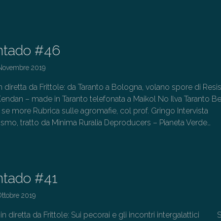
→
ntado #46
Novembre 2019
 diretta da Frittole: da Taranto a Bologna, volano spore di Resi
endan – made in Taranto telefonata a Maikol No Ilva Taranto Be
i se more Rubrica sulle agromafie, col prof. Gringo Intervista
ismo, tratto da Minima Ruralia Deproducers – Pianeta Verde…
→
ntado #41
Ottobre 2019
 diretta da Frittole: Sui pecorai e gli incontri intergalattici S