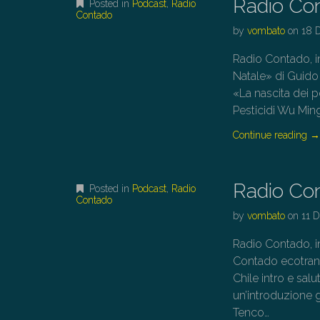
Radio Co
Posted in
Podcast
,
Radio
Contado
by
vombato
on
18 
Radio Contado, in
Natale» di Guido
«La nascita dei 
Pesticidi Wu Ming
Continue reading
Radio Co
Posted in
Podcast
,
Radio
Contado
by
vombato
on
11 
Radio Contado, 
Contado ecotran
Chile intro e sal
un’introduzione 
Tenco…