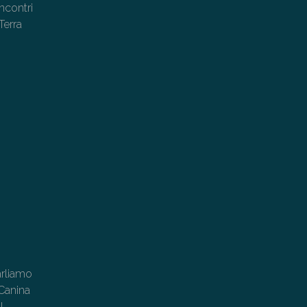
ncontri
Terra
a!!
arliamo
Canina
l