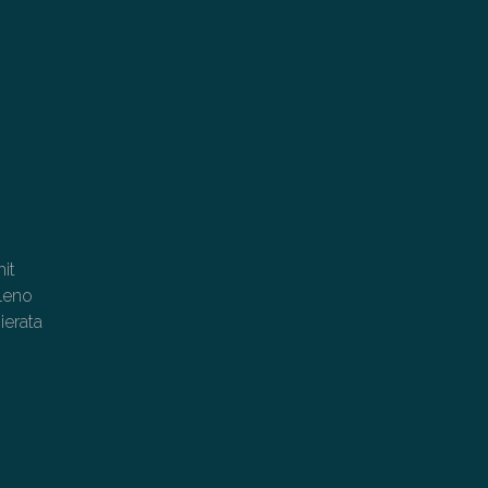
it
eleno
ierata