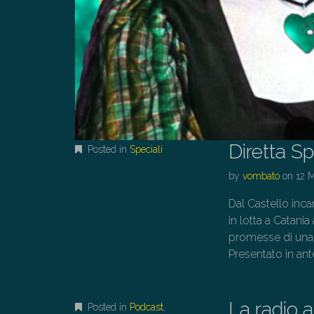
Diretta S
Posted in
Speciali
by
vombato
on
12 
Dal Castello inca
in lotta a Catania
promesse di una 
Presentato in ant
La radio 
Posted in
Podcast
,