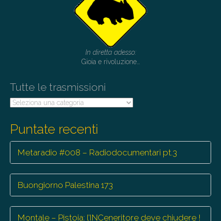
In diretta adesso:
Gioia e rivoluzione…
Tutte le trasmissioni
Tutte
le
trasmissioni
Puntate recenti
Metaradio #008 – Radiodocumentari pt.3
Buongiorno Palestina 173
Montale – Pistoia: l’INCeneritore deve chiudere !