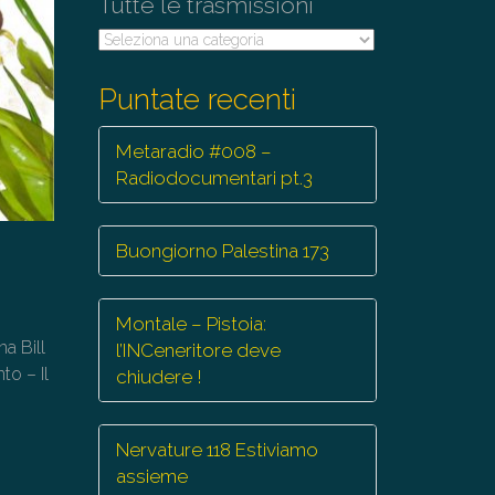
Tutte le trasmissioni
Tutte
le
trasmissioni
Puntate recenti
Metaradio #008 –
Radiodocumentari pt.3
Buongiorno Palestina 173
Montale – Pistoia:
na Bill
l’INCeneritore deve
to – Il
chiudere !
Nervature 118 Estiviamo
assieme