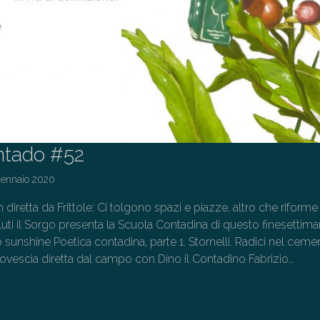
ntado #52
Gennaio 2020
 diretta da Frittole: Ci tolgono spazi e piazze, altro che riforme
saluti il Sorgo presenta la Scuola Contadina di questo finesettima
o sunshine Poetica contadina, parte 1. Stornelli. Radici nel cemen
rovescia diretta dal campo con Dino il Contadino Fabrizio…
→