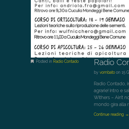
Radio Co
Posted in
Radio Contado
by
vombato
on
15 
Radio Contado, in
agrarie! Intro e 
Withers – Ain’t n
mondo gira alla 
Continue reading