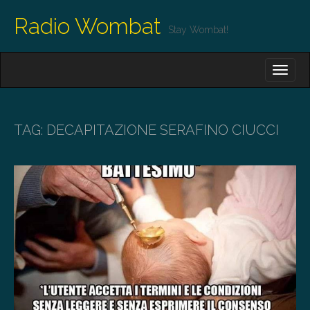
Radio Wombat
Stay Wombat!
M
S
K
A
I
I
P
T
N
O
TAG:
DECAPITAZIONE SERAFINO CIUCCI
M
C
O
E
N
N
T
E
U
N
T