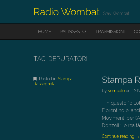
Radio Wombat
Stay Wombat!
M
S
HOME
PALINSESTO
TRASMISSIONI
CO
K
A
I
I
P
T
N
O
TAG:
DEPURATORI
M
C
O
E
N
Stampa R
N
Posted in
Stampa
T
Rassegnata
E
U
by
vombato
on
12 
N
T
In questo “pillo
Fiorentino è lan
Movimenti per
Donzelli: le real
Continue reading