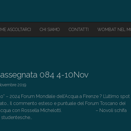
ME ASCOLTARCI
CHI SIAMO
CONTATTI
WOMBAT NEL 
assegnata 084 4-10Nov
Novembre 2019
lo” – 2024 Forum Mondiale dell’Acqua a Firenze ? L’ultimo spot
ciato… Il commento esteso e puntuale del Forum Toscano dei
 l’Acqua con Rossella Michelotti. – Novoli schifa
tà studentesche…
→