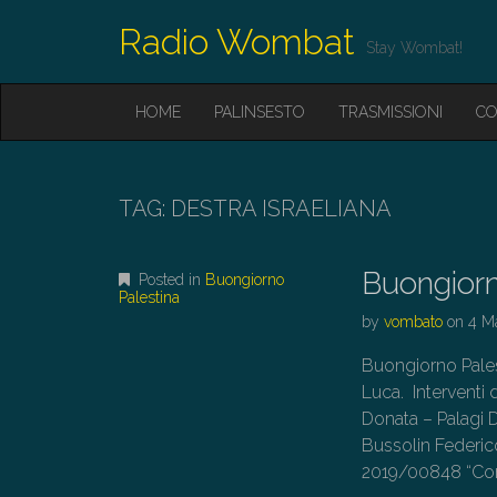
Radio Wombat
Stay Wombat!
M
S
HOME
PALINSESTO
TRASMISSIONI
CO
K
A
I
I
P
T
N
O
TAG:
DESTRA ISRAELIANA
M
C
O
E
N
Buongiorn
N
Posted in
Buongiorno
T
Palestina
E
U
by
vombato
on
4 M
N
T
Buongiorno Pales
Luca. Interventi
Donata – Palagi 
Bussolin Federi
2019/00848 “Cont