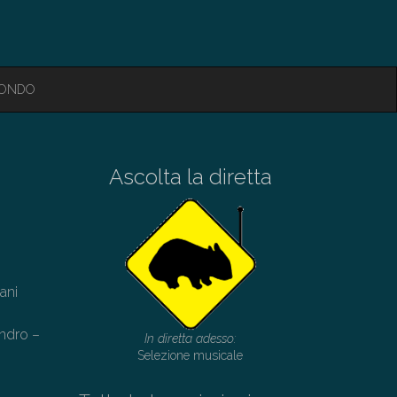
MONDO
Ascolta la diretta
ani
andro –
In diretta adesso:
Selezione musicale