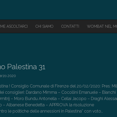
ME ASCOLTARCI
CHI SIAMO
CONTATTI
WOMBAT NEL 
o Palestina 31
arzo 2020
tina ! Consiglio Comunale di Firenze del 20/02/2020: Pres: Mil
 dei consiglieri: Dardano Mimma – Cocollini Emanuele – Bianchi
Dmitrij – Moro Bundu Antonella – Cellai Jacopo – Draghi Aless
co – Albanese Benedetta – APPROVA la risoluzione
ro le politiche delle annessioni in Palestina” con voto…