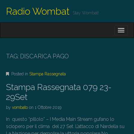
Radio Wombat
Stay Wombat!
M
S
K
A
I
I
P
T
N
O
TAG:
DISCARICA PAGO
M
C
O
E
N
Posted in
Stampa Rassegnata
N
T
E
U
Stampa Rassegnata 079 23-
N
T
29Set
by
vombato
on
1 Ottobre 2019
In questo “pillolo” – I Media Main Stream gufano lo
sciopero per il clima del 27 Set. L’attacco di Nardella su
La Nazione per demolire la vittoria popolare No