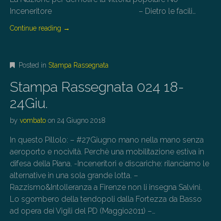
Inceneritore – Dietro le facili…
Continue reading
→
Posted in
Stampa Rassegnata
Stampa Rassegnata 024 18-
24Giu.
by
vombato
on
24 Giugno 2018
In questo Pillolo: – #27Giugno mano nella mano senza
aeroporto e nocività. Perchè una mobilitazione estiva in
difesa della Piana. -Inceneritori e discariche: rilanciamo le
alternative in una sola grande lotta. –
Razzismo&Intolleranza a Firenze non li insegna Salvini.
Lo sgombero della tendopoli dalla Fortezza da Basso
ad opera dei Vigili del PD (Maggio2011) –…