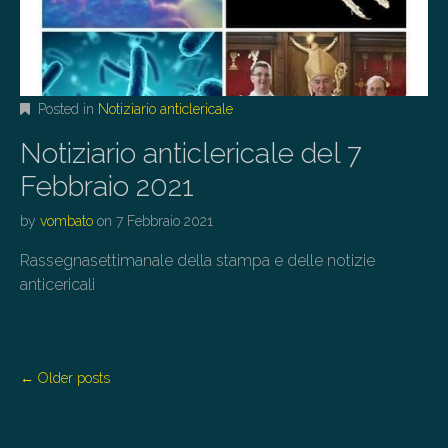
Posted in
Notiziario anticlericale
Notiziario anticlericale del 7
Febbraio 2021
by
vombato
on
7 Febbraio 2021
Rassegnasettimanale della stampa e delle notizie
anticericali
P
← Older posts
o
s
t