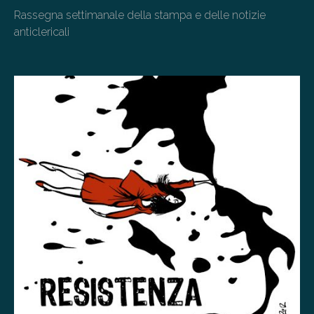
Rassegna settimanale della stampa e delle notizie
anticlericali