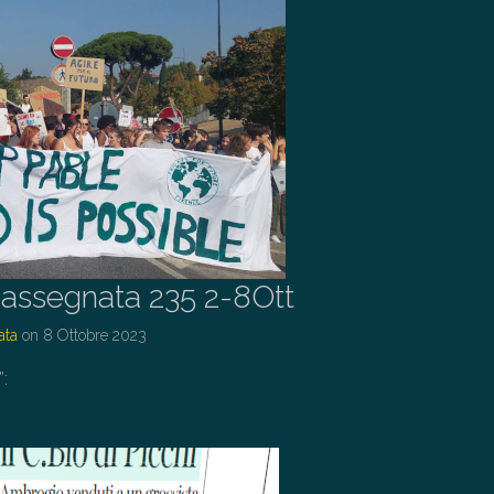
assegnata 235 2-8Ott
ata
on
8 Ottobre 2023
”: