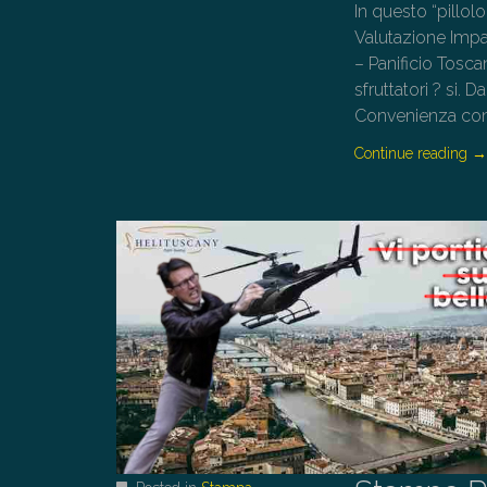
In questo “pillol
Valutazione Impat
– Panificio Tosc
sfruttatori ? si. 
Convenienza con
Continue reading