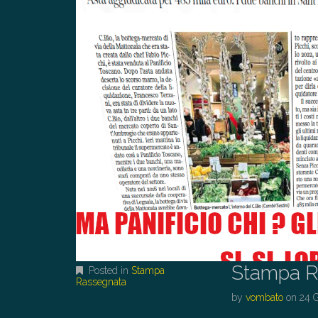
Stampa R
Posted in
Stampa
Rassegnata
by
vombato
on
24 