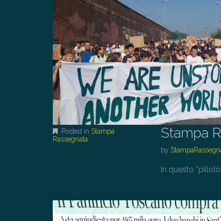
Stampa R
Posted in
Stampa
Rassegnata
by
StampaRassegn
In questo “pillolo