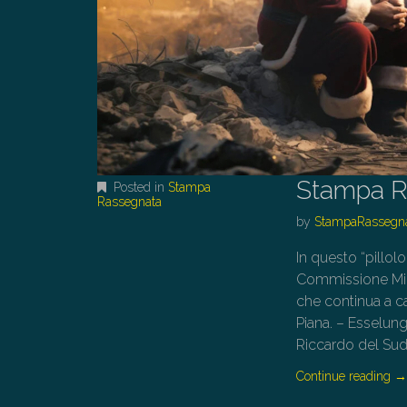
Stampa R
Posted in
Stampa
Rassegnata
by
StampaRassegn
In questo “pillol
Commissione Min
che continua a ca
Piana. – Esselung
Riccardo del Su
Continue reading