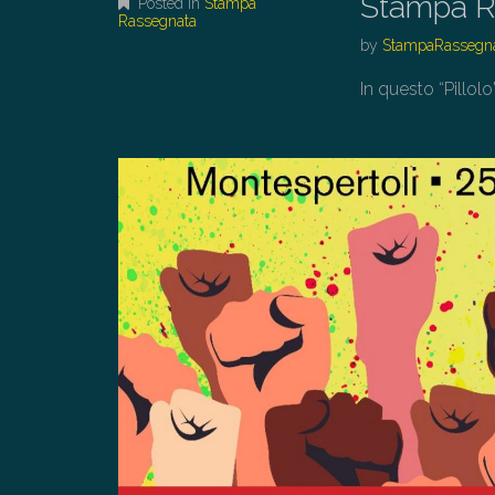
Stampa R
Posted in
Stampa
Rassegnata
by
StampaRassegn
In questo “Pillolo”