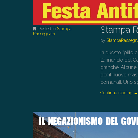
Stampa R
Posted in
Stampa
Rassegnata
by
StampaRassegn
In questo “pillolo
L’annuncio del C
granchè. Alcune ri
per il nuovo mast
comunali. Uno sg
Continue reading