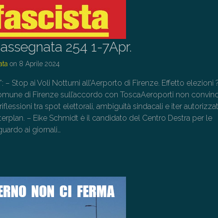
assegnata 254 1-7Apr.
ata
on
8 Aprile 2024
”: – Stop ai Voli Notturni all’Aerporto di Firenze. Effetto elezioni 
omune di Firenze sull’accordo con ToscaAeroporti non convin
flessioni tra spot elettorali, ambiguità sindacali e iter autorizza
erplan. – Eike Schmidt è il candidato del Centro Destra per le
uardo ai giornali…
→