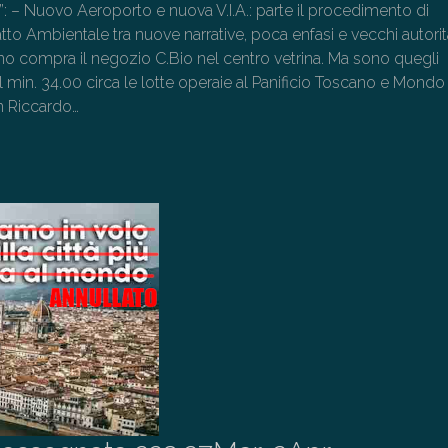
o”: – Nuovo Aeroporto e nuova V.I.A.: parte il procedimento di
to Ambientale tra nuove narrative, poca enfasi e vecchi autorit
ano compra il negozio C.Bio nel centro vetrina. Ma sono quegli
Dal min. 34.00 circa le lotte operaie al Panificio Toscano e Mondo
 Riccardo…
→