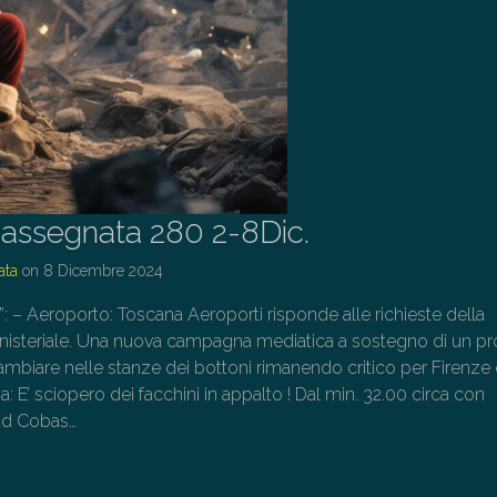
assegnata 280 2-8Dic.
ata
on
8 Dicembre 2024
o”: – Aeroporto: Toscana Aeroporti risponde alle richieste della
isteriale. Una nuova campagna mediatica a sostegno di un pr
mbiare nelle stanze dei bottoni rimanendo critico per Firenze 
a: E’ sciopero dei facchini in appalto ! Dal min. 32.00 circa con
dd Cobas…
→