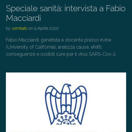
Speciale sanità: intervista a Fabio
Macciardi
by
vombato
on
9 Aprile 2020
Fabio Macciardi, genetista e docente presso Irvine
(University of California), analizza cause, efetti,
conseguenze e ossibili cure per il virus SARS-Cov-2.