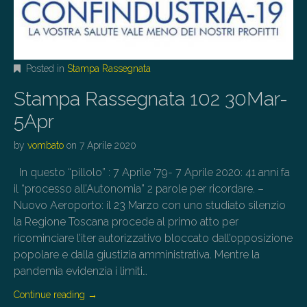
Posted in
Stampa Rassegnata
Stampa Rassegnata 102 30Mar-
5Apr
by
vombato
on
7 Aprile 2020
In questo “pillolo” : 7 Aprile ’79- 7 Aprile 2020: 41 anni fa
il “processo all’Autonomia” 2 parole per ricordare. –
Nuovo Aeroporto: il 23 Marzo con uno studiato silenzio
la Regione Toscana procede al primo atto per
ricominciare l’iter autorizzativo bloccato dall’opposizione
popolare e dalla giustizia amministrativa. Mentre la
pandemia evidenzia i limiti…
Continue reading
→