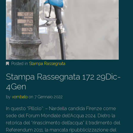
Posted in
Stampa Rassegnata
Stampa Rassegnata 172 29Dic-
4Gen
by
vombato
on
7 Gennaio 2022
In questo “Pillolo”: – Nardella candida Firenze come
sede del Forum Mondiale dell’Acqua 2024. Dietro la
retorica del “rinascimento dell’acqua” il tradimento del
Referendum 2011, la mancata ripubblicizzazione del