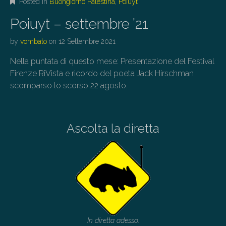
Posted in
Buongiorno Palestina
,
Poiuyt
Poiuyt – settembre ’21
by
vombato
on
12 Settembre 2021
Nella puntata di questo mese: Presentazione del Festival
Firenze RiVista e ricordo del poeta Jack Hirschman
scomparso lo scorso 22 agosto.
Ascolta la diretta
In diretta adesso: