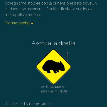
colleghiamo inoltree con la dimensione beta dove un
sindaco con assonanze familiari illustra la sua idea di
metropoli veramente…
Continue reading
→
Ascolta la diretta
In diretta adesso:
Selezione musicale
Tutte le trasmissioni