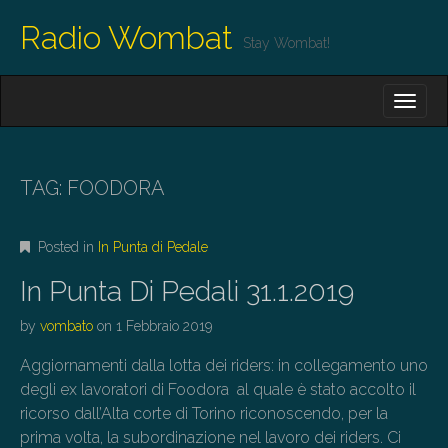
Radio Wombat
Stay Wombat!
M
S
K
A
I
I
P
T
N
O
TAG:
FOODORA
M
C
O
E
N
Posted in
In Punta di Pedale
N
T
E
U
In Punta Di Pedali 31.1.2019
N
T
by
vombato
on
1 Febbraio 2019
Aggiornamenti dalla lotta dei riders: in collegamento uno
degli ex lavoratori di Foodora al quale è stato accolto il
ricorso dall’Alta corte di Torino riconoscendo, per la
prima volta, la subordinazione nel lavoro dei riders. Ci