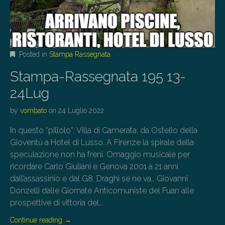
Posted in
Stampa Rassegnata
Stampa-Rassegnata 195 13-
24Lug
by
vombato
on
24 Luglio 2022
In questo “pillolo”: Villa di Camerata: da Ostello della
Gioventù a Hotel di Lusso. A Firenze la spirale della
speculazione non ha freni. Omaggio musicale per
ricordare Carlo Giuliani e Genova 2001 a 21 anni
dall’assassinio e dal G8. Draghi se ne va… Giovanni
Donzelli dalle Giornate Anticomuniste del Fuan alle
prospettive di vittoria del…
Continue reading
→