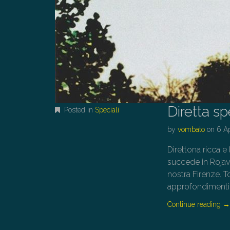
Diretta s
Posted in
Speciali
by
vombato
on
6 A
Direttona ricca 
succede in Rojava,
nostra Firenze. To
approfondimenti s
Continue reading