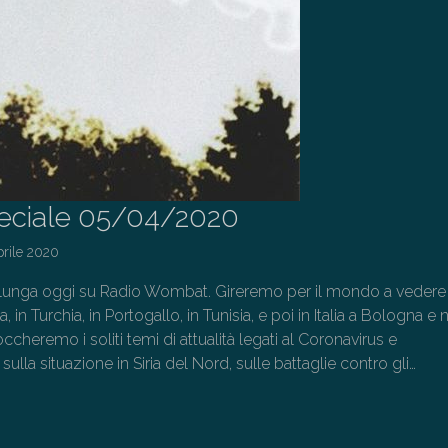
peciale 05/04/2020
prile 2020
e lunga oggi su Radio Wombat. Gireremo per il mondo a vedere
 in Turchia, in Portogallo, in Tunisia, e poi in Italia a Bologna e 
ccheremo i soliti temi di attualità legati al Coronavirus e
ulla situazione in Siria del Nord, sulle battaglie contro gli…
→