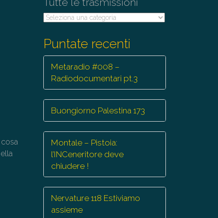
Tutte le trasmissioni
Tutte
le
trasmissioni
Puntate recenti
Metaradio #008 –
Radiodocumentari pt.3
Buongiorno Palestina 173
 cosa
Montale – Pistoia:
nella
l’INCeneritore deve
chiudere !
Nervature 118 Estiviamo
assieme